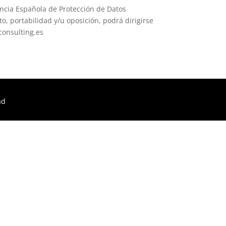
ncia Española de Protección de Datos
o, portabilidad y/u oposición, podrá dirigirse
consulting.es
ad