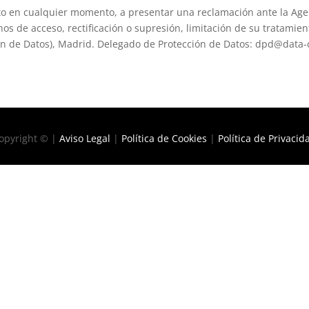
nto en cualquier momento, a presentar una reclamación ante la Age
os de acceso, rectificación o supresión, limitación de su tratamient
ión de Datos), Madrid. Delegado de Protección de Datos: dpd@data-
opyright © |
Aviso Legal
|
Política de Cookies
|
Política de Privacid