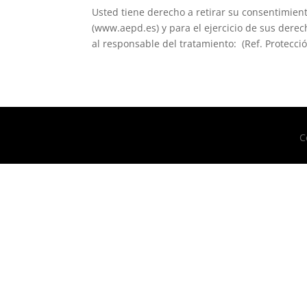
Usted tiene derecho a retirar su consentimie
(www.aepd.es) y para el ejercicio de sus derech
al responsable del tratamiento: (Ref. Protecc
C